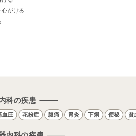
を心がける
る
内科の疾患
高血圧
花粉症
腹痛
胃炎
下痢
便秘
貧
器内科の疾患