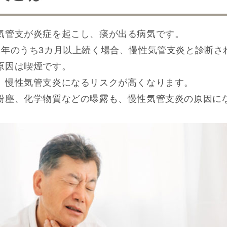
気管支が炎症を起こし、痰が出る病気です。
1年のうち3カ月以上続く場合、慢性気管支炎と診断さ
原因は喫煙です。
、慢性気管支炎になるリスクが高くなります。
粉塵、化学物質などの曝露も、慢性気管支炎の原因に