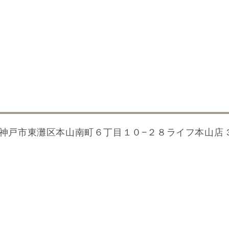
神戸市東灘区本山南町６丁目１０−２８
ライフ本山店 