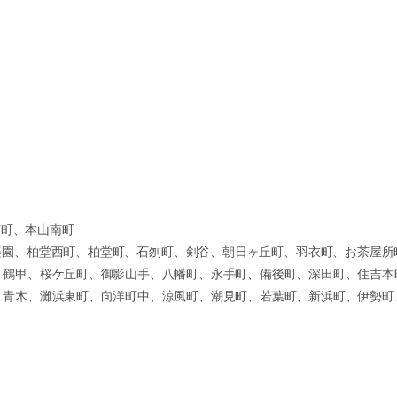
南町、本山南町
苦楽園、柏堂西町、柏堂町、石刎町、剣谷、朝日ヶ丘町、羽衣町、お茶屋所
、鶴甲、桜ケ丘町、御影山手、八幡町、永手町、備後町、深田町、住吉本
、青木、灘浜東町、向洋町中、涼風町、潮見町、若葉町、新浜町、伊勢町