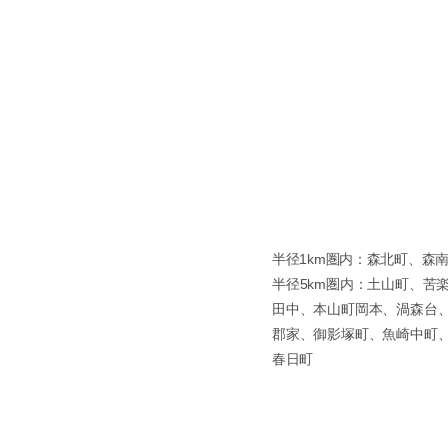
半径1km圏内：森北町、森
半径5km圏内：土山町、
田中、本山町岡本、渦森台
郡家、御影塚町、魚崎中町
春日町