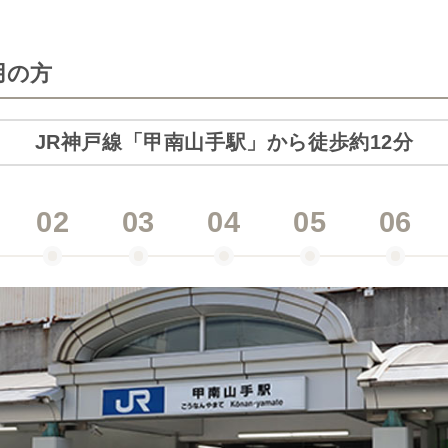
用の方
JR神戸線「甲南山手駅」から徒歩約12分
02
03
04
05
06