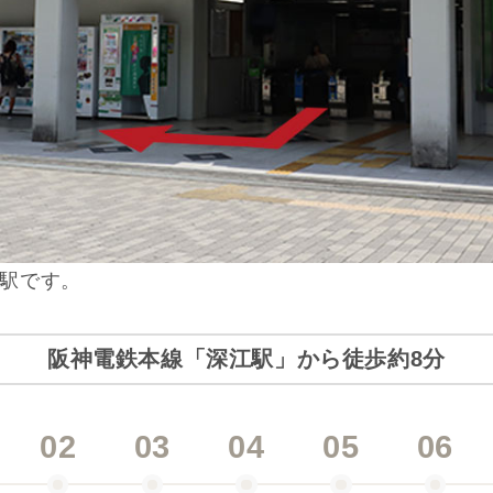
駅です。
阪神電鉄本線「深江駅」から徒歩約8分
02
03
04
05
06